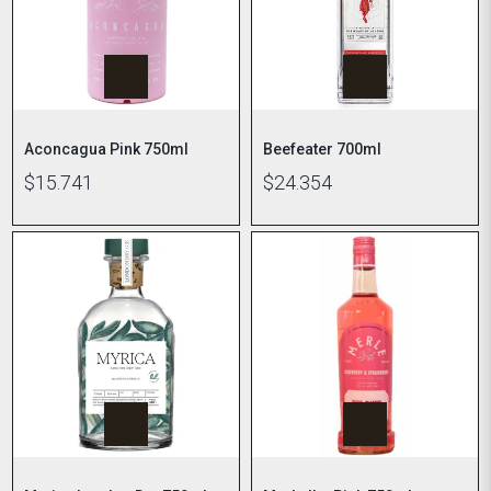
Aconcagua Pink 750ml
Beefeater 700ml
$15.741
$24.354