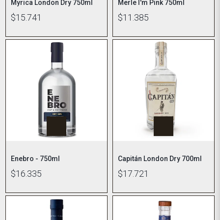
Myrica London Dry 750ml
Merle I'm Pink 750ml
$15.741
$11.385
Enebro - 750ml
Capitán London Dry 700ml
$16.335
$17.721