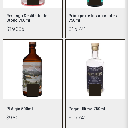
Restinga Destilado de
Principe de los Apostoles
Otoño 700ml
750ml
$19.305
$15.741
PLA gin 500ml
Pagat Ultimo 750ml
$9.801
$15.741