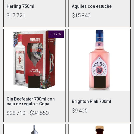
Herling 750ml
Aquiles con estuche
$17.721
$15.840
- 17 %
Gin Beefeater 700ml con
Brighton Pink 700ml
caja de regalo + Copa
$9.405
$28.710
-
$34.650