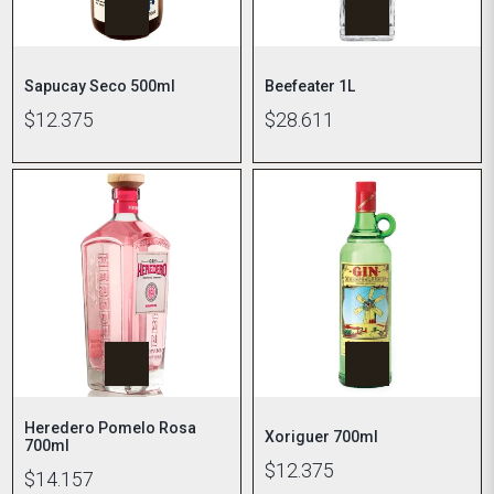
Sapucay Seco 500ml
Beefeater 1L
$12.375
$28.611
Heredero Pomelo Rosa
Xoriguer 700ml
700ml
$12.375
$14.157