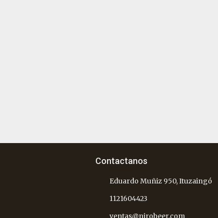
Contactanos
Eduardo Muñiz 950, Ituzaingó
1121604423
ventas@nirobeer.com