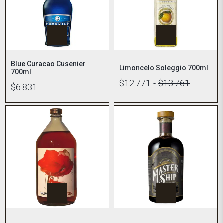
Blue Curacao Cusenier
Limoncelo Soleggio 700ml
700ml
$12.771
-
$13.761
$6.831