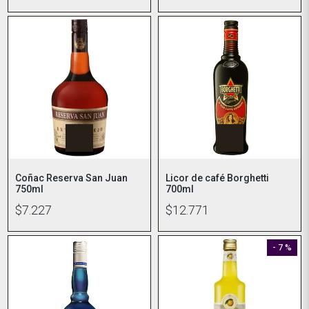
Coñac Reserva San Juan
Licor de café Borghetti
750ml
700ml
$7.227
$12.771
- 7 %