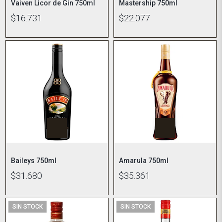
Vaiven Licor de Gin 750ml
Mastership 750ml
$16.731
$22.077
Baileys 750ml
Amarula 750ml
$31.680
$35.361
SIN STOCK
SIN STOCK