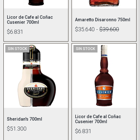
Licor de Cafe al Coñac
Amaretto Disaronno 750ml
Cusenier 700ml
$35.640
-
$39.600
$6.831
SIN STOCK
SIN STOCK
Licor de Cafe al Coñac
Sheridan's 700ml
Cusenier 700ml
$51.300
$6.831