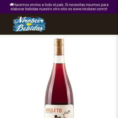
🚚Hacemos envíos a todo el país. Si necesitas insumos para
elaborar bebidas nuestro otro sitio es www.nirobeer.com🍺