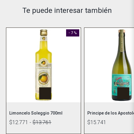
Te puede interesar también
- 7 %
Limoncelo Soleggio 700ml
Principe de los Aposto
$12.771
-
$13.761
$15.741