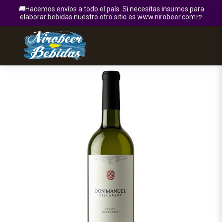
🚚Hacemos envíos a todo el país. Si necesitas insumos para
elaborar bebidas nuestro otro sitio es www.nirobeer.com🍺