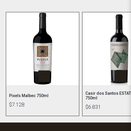
Casir dos Santos ESTA
Pixels Malbec 750ml
750ml
$7.128
$6.831