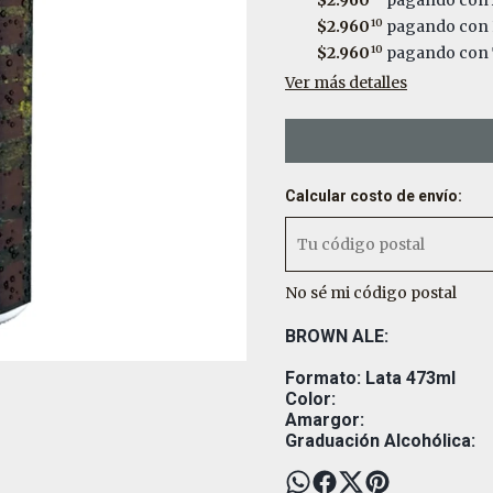
$2.960
pagando con 
$2.960
10
pagando con 
$2.960
10
pagando con T
Ver más detalles
Calcular costo de envío:
No sé mi código postal
BROWN ALE:
Formato: Lata 473ml
Color:
Amargor:
Graduación Alcohólica: