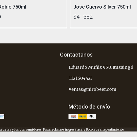
 Roble 750ml
Jose Cuervo Silver 750ml
0
$41.382
Contactanos
Eduardo Muñiz 950, Ituzaingó
1121604423
ventas@nirobeer.com
Método de envío
a de las y los consumidores. Para reclamos
ingresá acá.
/
Botón de arrepentimiento