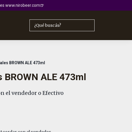
io es www.nirobeer.com🍺
ales BROWN ALE 473ml
s BROWN ALE 473ml
n el vendedor o Efectivo