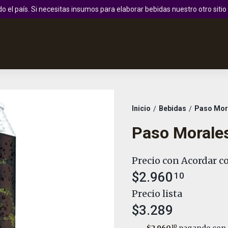
 el país. Si necesitas insumos para elaborar bebidas nuestro otro sit
Inicio
Bebidas
Paso Mor
/
/
Paso Morale
Precio con Acordar co
$2.960
10
Precio lista
$3.289
10