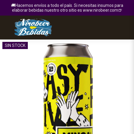
🚚Hacemos envíos a todo el país. Si necesitas insumos para
elaborar bebidas nuestro otro sitio es www.nirobeer.com🍺
SIN STOCK