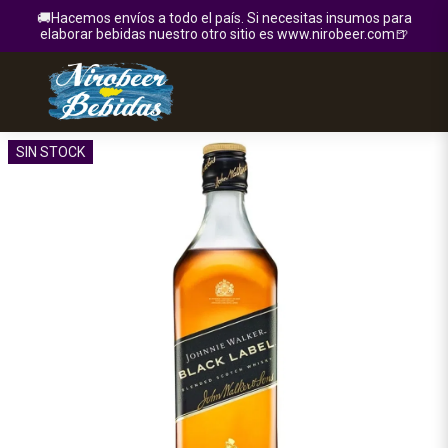
🚚Hacemos envíos a todo el país. Si necesitas insumos para
elaborar bebidas nuestro otro sitio es www.nirobeer.com🍺
SIN STOCK