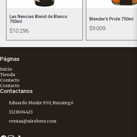
Las Nencias Blend de Blancs
Blender's Pride 750ml
750ml
$9.009
$10.296
Páginas
Inicio
Tienda
Contacto
Contacto
Contactanos
Eduardo Muñiz 950, Ituzaingó
1121604423
ventas@nirobeer.com