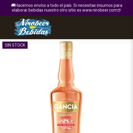
🚚Hacemos envíos a todo el país. Si necesitas insumos para
elaborar bebidas nuestro otro sitio es www.nirobeer.com🍺
SIN STOCK