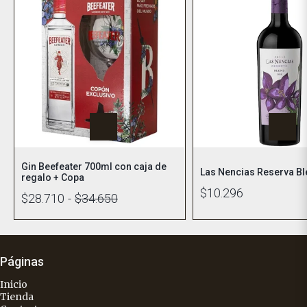
Gin Beefeater 700ml con caja de
Las Nencias Reserva B
regalo + Copa
$10.296
$28.710
-
$34.650
Páginas
Inicio
Tienda