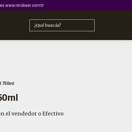
io es www.nirobeer.com🍺
l 750ml
50ml
n el vendedor o Efectivo