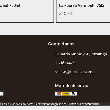
Sweet 750ml
La Fuerza Vermouth 750ml
$15.741
Contactanos
Eduardo Muñiz 950, Ituzaingó
1121604423
ventas@nirobeer.com
Método de envío
a de las y los consumidores. Para reclamos
ingresá acá.
/
Botón de arrepentimiento