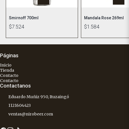
Smirnoff 700ml
Mandala Rose 269ml
$7.524
$1.584
Páginas
Inicio
Tienda
Contacto
Contacto
Contactanos
Eduardo Muñiz 950, Ituzaingó
1121604423
ventas@nirobeer.com