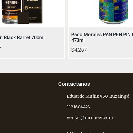
Paso Morales PAN PEN PIN 
 Black Barrel 700ml
473ml
6
$4.257
Contactanos
Eduardo Muñiz 950, Ituzaingó
1121604423
ventas@nirobeer.com