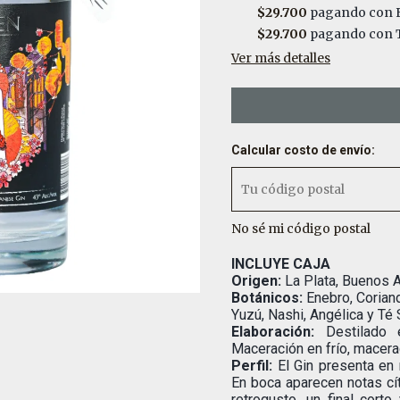
$29.700
pagando con E
$29.700
pagando con T
Ver más detalles
Calcular costo de envío:
No sé mi código postal
INCLUYE CAJA
Origen:
La Plata, Buenos Ai
Botánicos:
Enebro, Coriand
Yuzú, Nashi, Angélica y Té
Elaboración:
Destilado 
Maceración en frío, macerac
Perfil:
El Gin presenta en n
En boca aparecen notas cít
retrogusto, un final cort