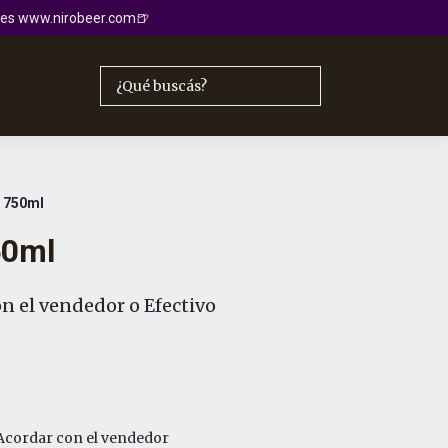
io es www.nirobeer.com🍺
 750ml
50ml
n el vendedor o Efectivo
cordar con el vendedor