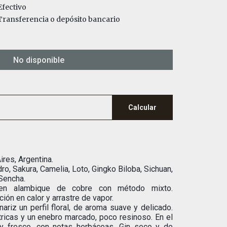
fectivo
ransferencia o depósito bancario
No disponible
Calcular
res, Argentina.
ro, Sakura, Camelia, Loto, Gingko Biloba, Sichuan,
 Sencha.
en alambique de cobre con método mixto.
ión en calor y arrastre de vapor.
ariz un perfil floral, de aroma suave y delicado.
ricas y un enebro marcado, poco resinoso. En el
o y fresco, con notas herbáceas. Gin seco y de