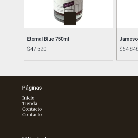
Eternal Blue 750ml
Jameson
$47.520
$54.84
Páginas
Inicio
Tienda
Contacto
Contacto