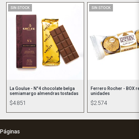
SIN STOCK
SIN STOCK
La Goulue - N°4 chocolate belga
Ferrero Rocher - BOX r
semiamargo almendras tostadas
unidades
$4.851
$2.574
Páginas