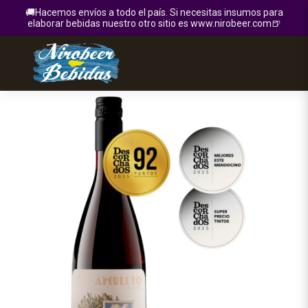
🚚Hacemos envíos a todo el país. Si necesitas insumos para
elaborar bebidas nuestro otro sitio es www.nirobeer.com🍺