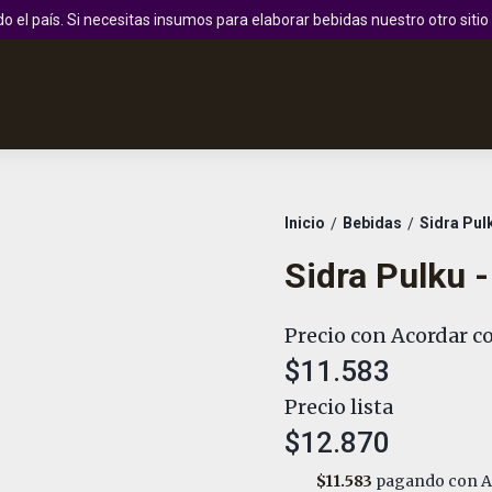
 el país. Si necesitas insumos para elaborar bebidas nuestro otro sit
Inicio
Bebidas
Sidra Pul
/
/
Sidra Pulku 
Precio con Acordar co
$11.583
Precio lista
$12.870
$11.583
pagando con A