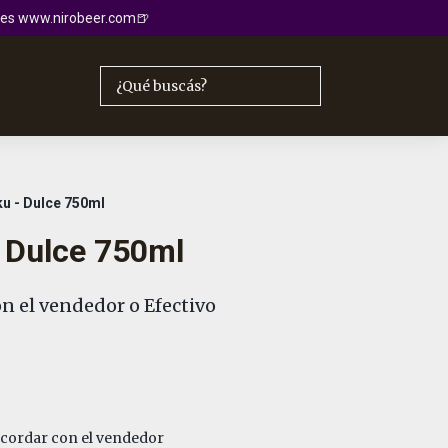
io es www.nirobeer.com🍺
ku - Dulce 750ml
- Dulce 750ml
n el vendedor o Efectivo
cordar con el vendedor