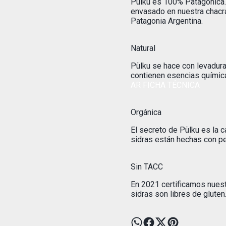
Pülku es 100% Patagónica. 
envasado en nuestra chacra
Patagonia Argentina.
Natural
Pülku se hace con levadura
contienen esencias químic
AR FICHA TÉCNICA
Orgánica
El secreto de Pülku es la c
sidras están hechas con p
Sin TACC
En 2021 certificamos nuest
sidras son libres de gluten