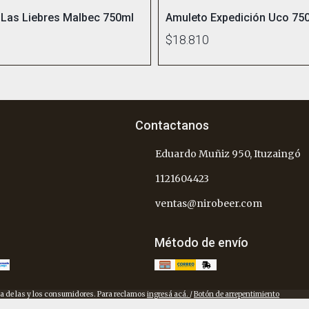
 Las Liebres Malbec 750ml
Amuleto Expedición Uco 75
$18.810
Contactanos
Eduardo Muñiz 950, Ituzaingó
1121604423
ventas@nirobeer.com
Método de envío
a de las y los consumidores. Para reclamos
ingresá acá.
/
Botón de arrepentimiento