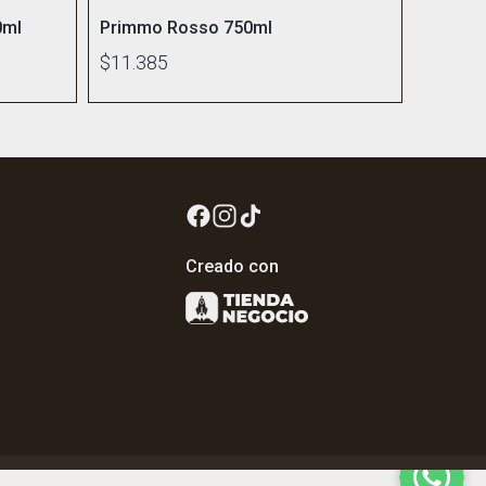
0ml
Primmo Rosso 750ml
$11.385
Creado con