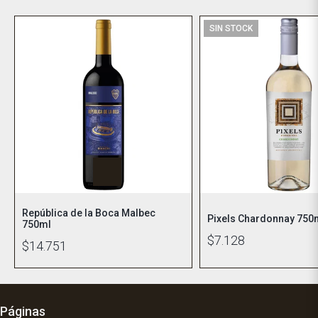
SIN STOCK
República de la Boca Malbec
Pixels Chardonnay 750
750ml
$7.128
$14.751
Páginas