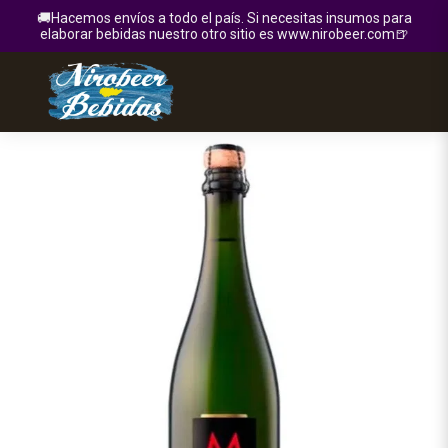
🚚Hacemos envíos a todo el país. Si necesitas insumos para
elaborar bebidas nuestro otro sitio es www.nirobeer.com🍺