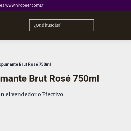
io es www.nirobeer.com🍺
spumante Brut Rosé 750ml
mante Brut Rosé 750ml
n el vendedor o Efectivo