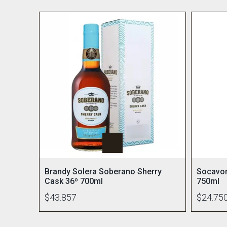
Brandy Solera Soberano Sherry
Socavon
Cask 36º 700ml
750ml
$43.857
$24.75