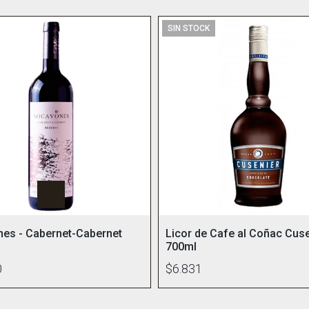
SIN STOCK
es - Cabernet-Cabernet
Licor de Cafe al Coñac Cus
700ml
0
$6.831