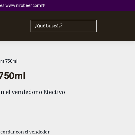
io es www.nirobeer.com🍺
int 750ml
 750ml
n el vendedor o Efectivo
cordar con el vendedor