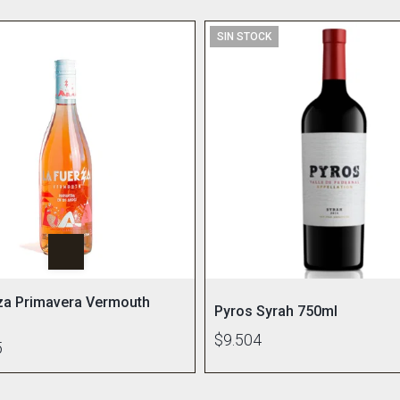
SIN STOCK
za Primavera Vermouth
Pyros Syrah 750ml
$9.504
5