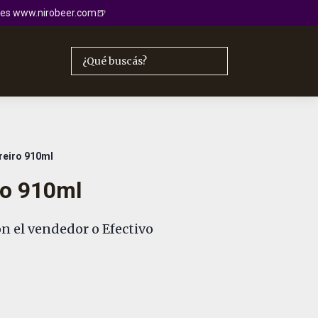
io es www.nirobeer.com🍺
reiro 910ml
ro 910ml
n el vendedor o Efectivo