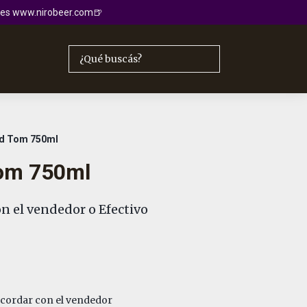
io es www.nirobeer.com🍺
ld Tom 750ml
Tom 750ml
n el vendedor o Efectivo
cordar con el vendedor