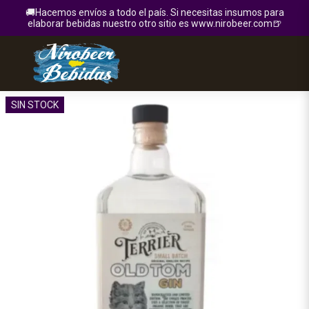
🚚Hacemos envíos a todo el país. Si necesitas insumos para
elaborar bebidas nuestro otro sitio es www.nirobeer.com🍺
SIN STOCK