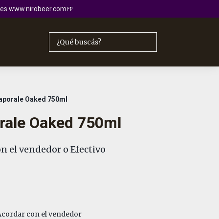
io es www.nirobeer.com🍺
aporale Oaked 750ml
rale Oaked 750ml
n el vendedor o Efectivo
cordar con el vendedor