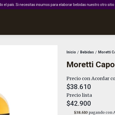
 el país. Si necesitas insumos para elaborar bebidas nuestro otro sit
Inicio
Bebidas
Moretti C
/
/
Moretti Capo
Precio con Acordar co
$38.610
Precio lista
$42.900
$38.610
pagando con A