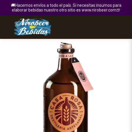
🚚Hacemos envíos a todo el país. Si necesitas insumos para
elaborar bebidas nuestro otro sitio es www.nirobeer.com🍺