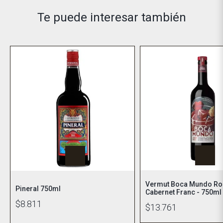
Te puede interesar también
Vermut Boca Mundo R
Pineral 750ml
Cabernet Franc - 750ml
$8.811
$13.761