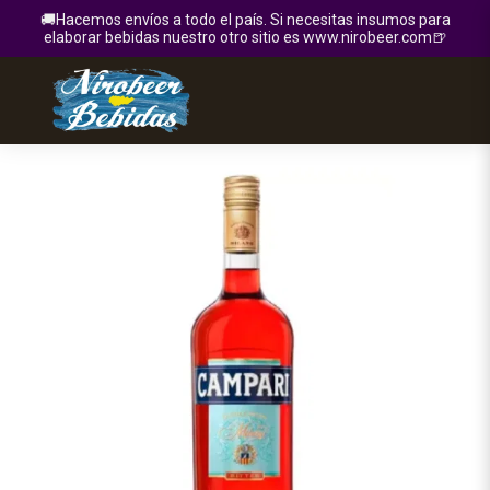
🚚Hacemos envíos a todo el país. Si necesitas insumos para
elaborar bebidas nuestro otro sitio es www.nirobeer.com🍺